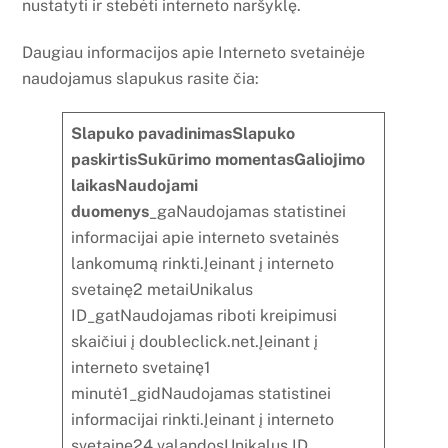
nustatyti ir stebėti interneto naršyklę.
Daugiau informacijos apie Interneto svetainėje
naudojamus slapukus rasite čia:
Slapuko pavadinimasSlapuko
paskirtisSukūrimo momentasGaliojimo
laikasNaudojami
duomenys
_gaNaudojamas statistinei
informacijai apie interneto svetainės
lankomumą rinkti.Įeinant į interneto
svetainę2 metaiUnikalus
ID_gatNaudojamas riboti kreipimusi
skaičiui į doubleclick.net.Įeinant į
interneto svetainę1
minutė1_gidNaudojamas statistinei
informacijai rinkti.Įeinant į interneto
svetainę24 valandosUnikalus ID