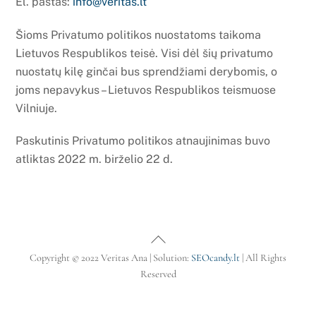
El. paštas:
info@veritas.lt
Šioms Privatumo politikos nuostatoms taikoma
Lietuvos Respublikos teisė. Visi dėl šių privatumo
nuostatų kilę ginčai bus sprendžiami derybomis, o
joms nepavykus – Lietuvos Respublikos teismuose
Vilniuje.
Paskutinis Privatumo politikos atnaujinimas buvo
atliktas 2022 m. birželio 22 d.
Back
To
Copyright © 2022 Veritas Ana | Solution:
SEOcandy.lt
| All Rights
Top
Reserved