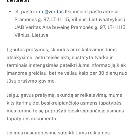
el. paštu:
info@veritas.lt
siunčiant paštu adresu
Pramonės g. 97, LT-11115, Vilnius, Lietuvaatvykus į
UAB Veritas Ana buveinę Pramonės g. 97, LT-11115,
Vilnius, Lietuva
Į gautus prašymus, skundus ar reikalavimus Jums
atsakysime raštu teisės aktų nustatyta tvarka ir
terminais ir stengsimės pateikti Jums informaciją kiek
įmanoma greičiau, bet ne vėliau kaip per 30 dienų nuo
Jūsų prašymo gavimo.
Jeigu, gavus prašymą, skundą ar reikalavimą, mums
kils įtarimų dėl besikreipiančiojo asmens tapatybės,
mes turime teisę paprašyti besikreipiančiojo asmens
tapatybės dokumento.
Jei mes nesugebėsime suteikti Jums reikiamos