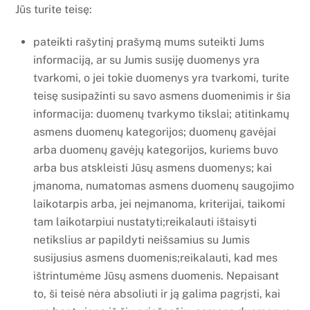
Jūs turite teisę:
pateikti rašytinį prašymą mums suteikti Jums
informaciją, ar su Jumis susiję duomenys yra
tvarkomi, o jei tokie duomenys yra tvarkomi, turite
teisę susipažinti su savo asmens duomenimis ir šia
informacija: duomenų tvarkymo tikslai; atitinkamų
asmens duomenų kategorijos; duomenų gavėjai
arba duomenų gavėjų kategorijos, kuriems buvo
arba bus atskleisti Jūsų asmens duomenys; kai
įmanoma, numatomas asmens duomenų saugojimo
laikotarpis arba, jei neįmanoma, kriterijai, taikomi
tam laikotarpiui nustatyti;reikalauti ištaisyti
netikslius ar papildyti neišsamius su Jumis
susijusius asmens duomenis;reikalauti, kad mes
ištrintumėme Jūsų asmens duomenis. Nepaisant
to, ši teisė nėra absoliuti ir ją galima pagrįsti, kai