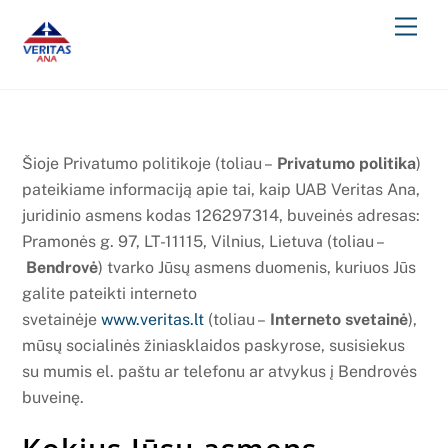
Skip
Men
to
content
Šioje Privatumo politikoje (toliau –
Privatumo politika
)
pateikiame informaciją apie tai, kaip UAB Veritas Ana,
juridinio asmens kodas 126297314, buveinės adresas:
Pramonės g. 97, LT-11115, Vilnius, Lietuva (toliau –
Bendrovė
) tvarko Jūsų asmens duomenis, kuriuos Jūs
galite pateikti interneto
svetainėje
www.veritas.lt
(toliau –
Interneto svetainė
),
mūsų socialinės žiniasklaidos paskyrose, susisiekus
su mumis el. paštu ar telefonu ar atvykus į Bendrovės
buveinę.