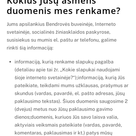
Kokius Jūsų asmens
duomenis mes renkame?
Jums apsilankius Bendrovės buveinėje, Interneto
svetainėje, socialinės žiniasklaidos paskyrose,
susisiekus su mumis el. paštu ar telefonu, galime
rinkti šią informaciją:
informaciją, kurią renkame slapukų pagalba
(detaliau apie tai žr. „Kokie slapukai naudojami
šioje interneto svetainėje?“);informaciją, kurią Jūs
pateikiate, teikdami mums užklausas, prašymus ar
skundus (vardas, pavardė, el. pašto adresas, jūsų
paklausimo tekstas). Šiuos duomenis saugosime 2
(dvejus) metus nuo Jūsų paklausimo gavimo
dienos;duomenis, kuriuos Jūs savo laisva valia,
aktyviais veiksmais pateikiate (vardas, pavardė,
komentaras, paklausimas ir kt.) patys mūsų