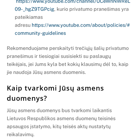
https://www.youtube.com/channel/UCeWnNWReL
09-_hgZ9TGPcig
, kurio privatumo pranešimas yra
pateikiamas
adresu
https://www.youtube.com/about/policies/#
community-guidelines
Rekomenduojame perskaityti trečiųjų šalių privatumo
pranešimus ir tiesiogiai susisiekti su paslaugų
teikėjais, jei Jums kyla bet kokių klausimų dėl to, kaip
jie naudoja Jūsų asmens duomenis.
Kaip tvarkomi Jūsų asmens
duomenys?
Jūsų asmens duomenys bus tvarkomi laikantis
Lietuvos Respublikos asmens duomenų teisinės
apsaugos įstatymo, kitų teisės aktų nustatytų
reikalavimų.