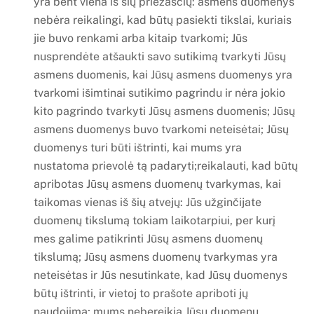
yra bent viena iš šių priežasčių: asmens duomenys
nebėra reikalingi, kad būtų pasiekti tikslai, kuriais
jie buvo renkami arba kitaip tvarkomi; Jūs
nusprendėte atšaukti savo sutikimą tvarkyti Jūsų
asmens duomenis, kai Jūsų asmens duomenys yra
tvarkomi išimtinai sutikimo pagrindu ir nėra jokio
kito pagrindo tvarkyti Jūsų asmens duomenis; Jūsų
asmens duomenys buvo tvarkomi neteisėtai; Jūsų
duomenys turi būti ištrinti, kai mums yra
nustatoma prievolė tą padaryti;reikalauti, kad būtų
apribotas Jūsų asmens duomenų tvarkymas, kai
taikomas vienas iš šių atvejų: Jūs užginčijate
duomenų tikslumą tokiam laikotarpiui, per kurį
mes galime patikrinti Jūsų asmens duomenų
tikslumą; Jūsų asmens duomenų tvarkymas yra
neteisėtas ir Jūs nesutinkate, kad Jūsų duomenys
būtų ištrinti, ir vietoj to prašote apriboti jų
naudojimą; mums nebereikia Jūsų duomenų