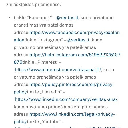
žiniasklaidos priemonėse:
tinkle “Facebook“ –
@veritas.lt
, kurio privatumo
pranešimas yra pateikiamas
adresu
https://www.facebook.com/privacy/explan
ation
tinkle “Instagram“ –
@veritas.lt
, kurio
privatumo pranešimas yra pateikiamas
adresu
https://help.instagram.com/519522125107
875
tinkle „Pinterest“ –
https://www.pinterest.com/veritasanaLT/
, kurio
privatumo pranešimas yra pateikiamas
adresu
https://policy.pinterest.com/en/privacy-
policy
tinkle „Linkedin“ –
https://www.linkedin.com/company/veritas-ana/
,
kurio privatumo pranešimas yra pateikiamas
adresu
https://www.linkedin.com/legal/privacy-
policy
tinkle „Youtube“ –