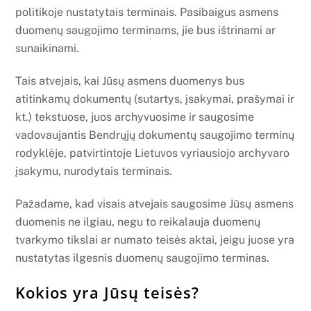
politikoje nustatytais terminais. Pasibaigus asmens
duomenų saugojimo terminams, jie bus ištrinami ar
sunaikinami.
Tais atvejais, kai Jūsų asmens duomenys bus
atitinkamų dokumentų (sutartys, įsakymai, prašymai ir
kt.) tekstuose, juos archyvuosime ir saugosime
vadovaujantis Bendrųjų dokumentų saugojimo terminų
rodyklėje, patvirtintoje Lietuvos vyriausiojo archyvaro
įsakymu, nurodytais terminais.
Pažadame, kad visais atvejais saugosime Jūsų asmens
duomenis ne ilgiau, negu to reikalauja duomenų
tvarkymo tikslai ar numato teisės aktai, jeigu juose yra
nustatytas ilgesnis duomenų saugojimo terminas.
Kokios yra Jūsų teisės?