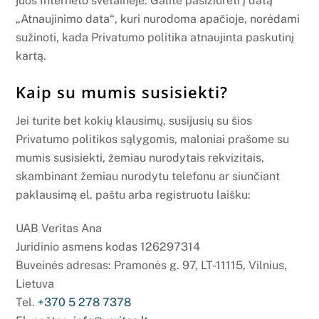
juos Interneto svetainėje. Galite pasižiūrėti į datą
„Atnaujinimo data“, kuri nurodoma apačioje, norėdami
sužinoti, kada Privatumo politika atnaujinta paskutinį
kartą.
Kaip su mumis susisiekti?
Jei turite bet kokių klausimų, susijusių su šios
Privatumo politikos sąlygomis, maloniai prašome su
mumis susisiekti, žemiau nurodytais rekvizitais,
skambinant žemiau nurodytu telefonu ar siunčiant
paklausimą el. paštu arba registruotu laišku:
UAB Veritas Ana
Juridinio asmens kodas 126297314
Buveinės adresas: Pramonės g. 97, LT-11115, Vilnius,
Lietuva
Tel.
+370 5 278 7378