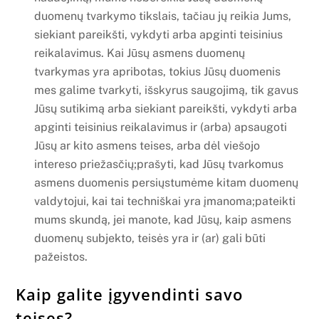
duomenų tvarkymo tikslais, tačiau jų reikia Jums,
siekiant pareikšti, vykdyti arba apginti teisinius
reikalavimus. Kai Jūsų asmens duomenų
tvarkymas yra apribotas, tokius Jūsų duomenis
mes galime tvarkyti, išskyrus saugojimą, tik gavus
Jūsų sutikimą arba siekiant pareikšti, vykdyti arba
apginti teisinius reikalavimus ir (arba) apsaugoti
Jūsų ar kito asmens teises, arba dėl viešojo
intereso priežasčių;prašyti, kad Jūsų tvarkomus
asmens duomenis persiųstumėme kitam duomenų
valdytojui, kai tai techniškai yra įmanoma;pateikti
mums skundą, jei manote, kad Jūsų, kaip asmens
duomenų subjekto, teisės yra ir (ar) gali būti
pažeistos.
Kaip galite įgyvendinti savo
teises?