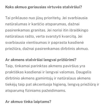
Koks akmuo geriausias virtuvės stalviršiui?
Tai priklauso nuo jūsų prioritetų. Jei svarbiausia
natūralumas ir karščio atsparumas, dažnai
pasirenkamas granitas. Jei norisi itin išraiškingo
natūralaus rašto, verta svarstyti kvarcitą. Jei
svarbiausia vientisumas ir paprasta kasdienė
priežiūra, dažnai pasirenkamas dirbtinis akmuo.
Ar akmens stalviršiai lengvai prižiūrimi?
Taip, tinkamai parinktas akmens paviršius yra
praktiškas kasdienai ir lengvai valomas. Daugelis
dirbtinio akmens gamintojų ir natūralaus akmens
tiekėjų taip pat akcentuoja higieną, lengvą priežiūrą ir
atsparumą fiziniams pažeidimams.
Ar akmuo tinka laiptams?