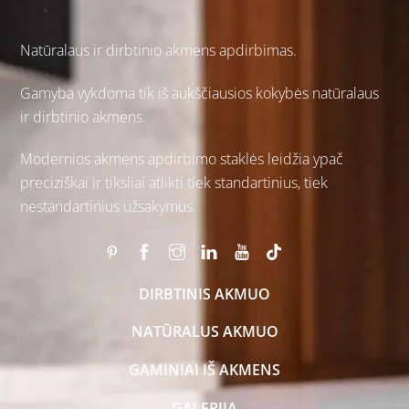
Natūralaus ir
dirbtinio akmens
apdirbimas.
Gamyba vykdoma tik iš aukščiausios kokybės natūralaus
ir dirbtinio akmens.
Modernios akmens apdirbimo staklės leidžia ypač
preciziškai ir tiksliai atlikti tiek standartinius, tiek
nestandartinius užsakymus.
DIRBTINIS AKMUO
NATŪRALUS AKMUO
GAMINIAI IŠ AKMENS
GALERIJA