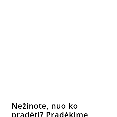
Kvarcas ar granitas stalviršiui – ką
rinktis šiuolaikiniam interjerui?
Nežinote, nuo ko
pradėti? Pradėkime