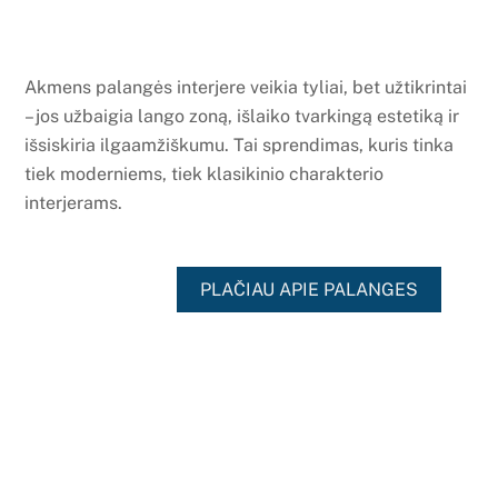
Akmens palangės interjere veikia tyliai, bet užtikrintai
– jos užbaigia lango zoną, išlaiko tvarkingą estetiką ir
išsiskiria ilgaamžiškumu. Tai sprendimas, kuris tinka
tiek moderniems, tiek klasikinio charakterio
interjerams.
PLAČIAU APIE PALANGES