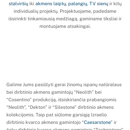
stalviršių
iki
akmens laiptų
,
palangių
,
TV sienų
ir kitų
individualių projektų. Projektuojame, padedame
išsirinkti tinkamiausią medžiagą, gaminame tiksliai ir
montuojame atsakingai.
Galime Jums pasiūlyti gerai žinomų ispanų natūralaus
bei dirbtinio akmens gamintojų “Neolith” bei
“Cosentino” produkciją, išsiskiriančia prabangiomis
“Neolith”, “Dekton” ir “Silestone” dirbtinio akmens
kolekcijomis. Taip pat siūlome garsiąją Izraelio
dirbtinio kvarco akmens gamintojo “
Caesarstone
” ir
čekų dirbtinio kvarco akmens gamintojo “Technistone”