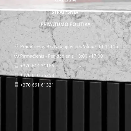
STRAIPSNIAI
PRIVATUMO POLITIKA
Pramonės g. 97, Naujoji Vilnia, Vilnius, LT-11115
Pirmadienis - Penktadienis | 8:00 - 17:00
+370 614 31166
+370 610 35258
+370 661 61321