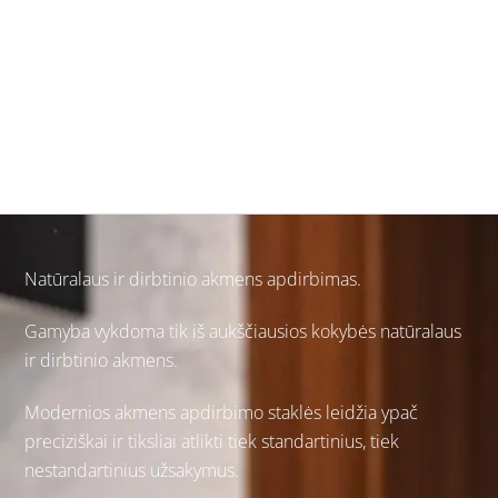
Kvarcas ar granitas stalviršiui – ką
rinktis šiuolaikiniam interjerui?
Natūralaus ir
dirbtinio akmens
apdirbimas.
Gamyba vykdoma tik iš aukščiausios kokybės natūralaus
ir dirbtinio akmens.
Modernios akmens apdirbimo staklės leidžia ypač
preciziškai ir tiksliai atlikti tiek standartinius, tiek
nestandartinius užsakymus.