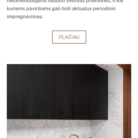
rekomenduojama naudoti švelnias priemones, o kai
kuriems paviršiams gali būti aktualus periodinis
impregnavimas.
PLAČIAU