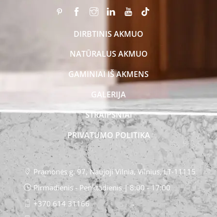
DIRBTINIS AKMUO
NATŪRALUS AKMUO
GAMINIAI IŠ AKMENS
GALERIJA
STRAIPSNIAI
PRIVATUMO POLITIKA
Pramonės g. 97, Naujoji Vilnia, Vilnius, LT-11115
Pirmadienis - Penktadienis | 8:00 - 17:00
+370 614 31166