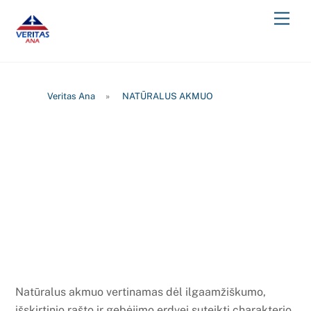
Skip
Men
to
content
Veritas Ana
»
NATŪRALUS AKMUO
Natūralus akmuo vertinamas dėl ilgaamžiškumo,
išskirtinio rašto ir gebėjimo erdvei suteikti charakterio.