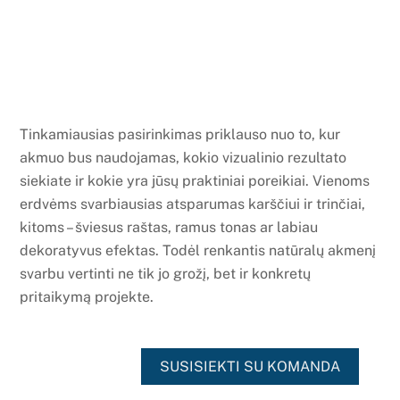
Tinkamiausias pasirinkimas priklauso nuo to, kur
akmuo bus naudojamas, kokio vizualinio rezultato
siekiate ir kokie yra jūsų praktiniai poreikiai. Vienoms
erdvėms svarbiausias atsparumas karščiui ir trinčiai,
kitoms – šviesus raštas, ramus tonas ar labiau
dekoratyvus efektas. Todėl renkantis natūralų akmenį
svarbu vertinti ne tik jo grožį, bet ir konkretų
pritaikymą projekte.
SUSISIEKTI SU KOMANDA