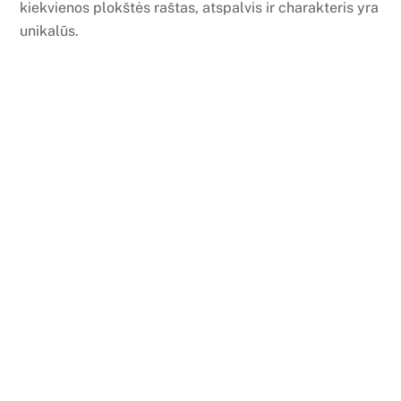
kiekvienos plokštės raštas, atspalvis ir charakteris yra
unikalūs.
Kokia virtuvės stalviršio kaina?