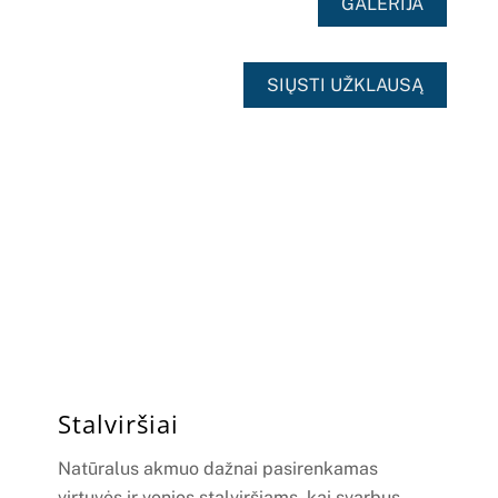
GALERIJA
SIŲSTI UŽKLAUSĄ
Stalviršiai
Natūralus akmuo dažnai pasirenkamas
virtuvės ir vonios stalviršiams, kai svarbus