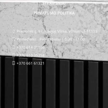
STRAIPSNIAI
PRIVATUMO POLITIKA
Pramonės g. 97, Naujoji Vilnia, Vilnius, LT-11115
Pirmadienis - Penktadienis | 8:00 - 17:00
+370 614 31166
+370 610 35258
+370 661 61321