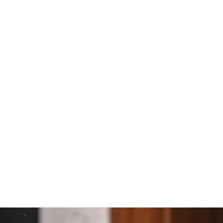
žinoti?
Kvarcas ar granitas stalviršiui – ką
rinktis šiuolaikiniam interjerui?