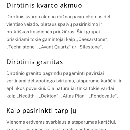
Dirbtinis kvarco akmuo
Dirbtinis kvarco akmuo dažnai pasirenkamas dėl
vientiso vaizdo, plataus spalvų pasirinkimo ir
praktiškos kasdienės priežiūros. Šiai grupei
priskiriami tokie gamintojai kaip „Caesarstone“,
„Technistone“, „Avant Quartz“ ar „Silestone“.
Dirbtinis granitas
Dirbtinio granito pagrindu pagaminti paviršiai
vertinami dėl ypatingo tvirtumo, atsparumo karščiui ir
aplinkos poveikiui. Čia natūraliai tinka tokie vardai
kaip „Neolith“, „Dekton“, „Atlas Plan“, „Fondovalle“.
Kaip pasirinkti tarp jų
Vienoms erdvėms svarbiausia atsparumas karščiui,
kitoms – vientisas vaizdas, spalva ar lengvesnė