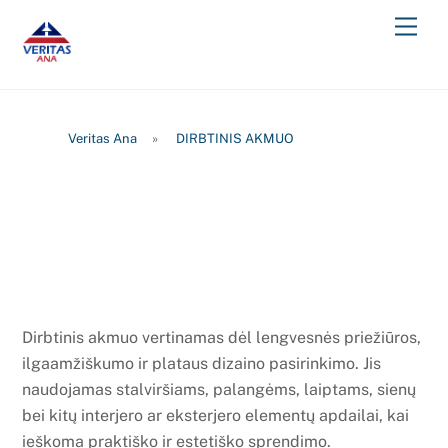
Skip
Men
to
content
Veritas Ana
»
DIRBTINIS AKMUO
Dirbtinis akmuo vertinamas dėl lengvesnės priežiūros,
ilgaamžiškumo ir plataus dizaino pasirinkimo. Jis
naudojamas stalviršiams, palangėms, laiptams, sienų
bei kitų interjero ar eksterjero elementų apdailai, kai
ieškoma praktiško ir estetiško sprendimo.