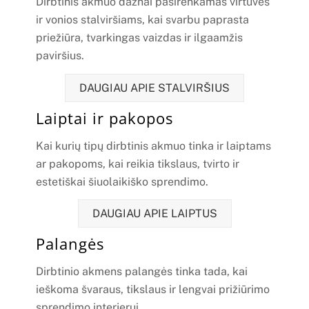
Dirbtinis akmuo dažnai pasirenkamas virtuvės
ir vonios stalviršiams, kai svarbu paprasta
priežiūra, tvarkingas vaizdas ir ilgaamžis
paviršius.
DAUGIAU APIE STALVIRŠIUS
Laiptai ir pakopos
Kai kurių tipų dirbtinis akmuo tinka ir laiptams
ar pakopoms, kai reikia tikslaus, tvirto ir
estetiškai šiuolaikiško sprendimo.
DAUGIAU APIE LAIPTUS
Palangės
Dirbtinio akmens palangės tinka tada, kai
ieškoma švaraus, tikslaus ir lengvai prižiūrimo
sprendimo interjerui.