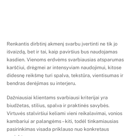
Renkantis dirbtinį akmenį svarbu įvertinti ne tik jo
išvaizdą, bet ir tai, kaip paviršius bus naudojamas
kasdien. Vienoms erdvėms svarbiausias atsparumas
karščiui, drėgmei ar intensyviam naudojimui, kitose
didesnę reikšmę turi spalva, tekstūra, vientisumas ir
bendras derėjimas su interjeru.
Dažniausiai klientams svarbiausi kriterijai yra
biudžetas, stilius, spalva ir praktinės savybės.
Virtuvės stalviršiui keliami vieni reikalavimai, vonios
kambariui ar palangėms – kiti, todėl tinkamiausias
pasirinkimas visada priklauso nuo konkretaus