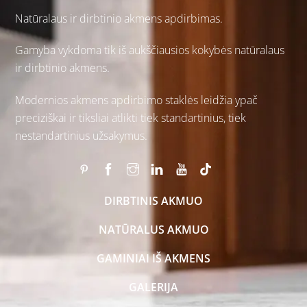
Natūralaus ir
dirbtinio akmens
apdirbimas.
Gamyba vykdoma tik iš aukščiausios kokybės natūralaus
ir dirbtinio akmens.
Modernios akmens apdirbimo staklės leidžia ypač
preciziškai ir tiksliai atlikti tiek standartinius, tiek
nestandartinius užsakymus.
DIRBTINIS AKMUO
NATŪRALUS AKMUO
GAMINIAI IŠ AKMENS
GALERIJA