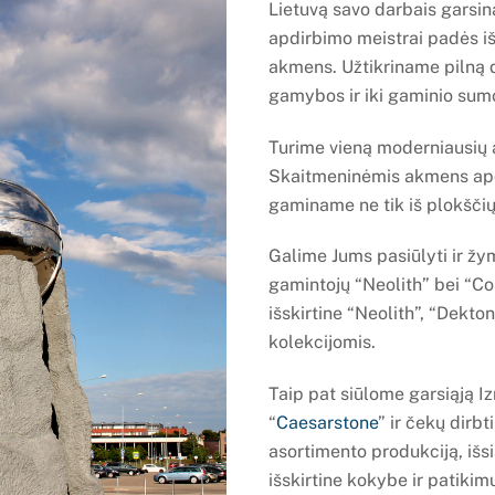
Lietuvą savo darbais garsin
apdirbimo meistrai padės iš
akmens. Užtikriname pilną d
gamybos ir iki gaminio sum
Turime vieną moderniausių
Skaitmeninėmis akmens apdir
gaminame ne tik iš plokščių
Galime Jums pasiūlyti ir žy
gamintojų “Neolith” bei “Cos
išskirtine “Neolith”, “Dekto
kolekcijomis.
Taip pat siūlome garsiąją I
“
Caesarstone
” ir čekų dirb
asortimento produkciją, išsi
išskirtine kokybe ir patiki