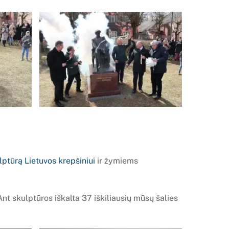
lptūrą Lietuvos krepšiniui
ir žymiems
t skulptūros iškalta 37 iškiliausių mūsų šalies