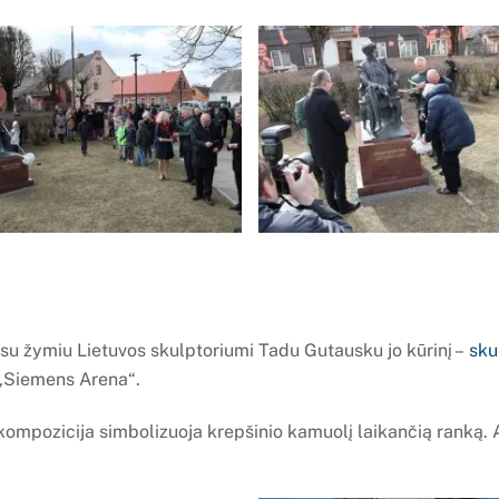
su žymiu Lietuvos skulptoriumi Tadu Gutausku jo kūrinį –
sku
 „Siemens Arena“.
mpozicija simbolizuoja krepšinio kamuolį laikančią ranką. An