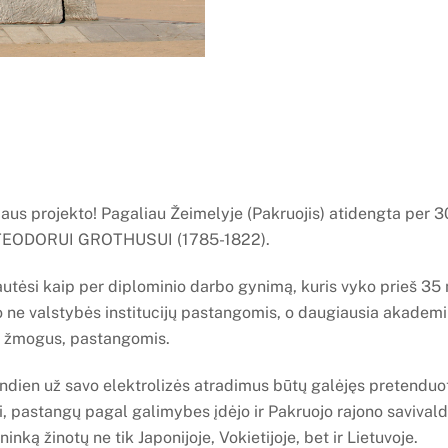
baus projekto! Pagaliau Žeimelyje (Pakruojis) atidengta per 
 TEODORUI GROTHUSUI (1785-1822).
autėsi kaip per diplominio darbo gynimą, kuris vyko prieš 35 m
o ne valstybės institucijų pastangomis, o daugiausia akadem
o žmogus, pastangomis.
andien už savo elektrolizės atradimus būtų galėjęs pretenduo
, pastangų pagal galimybes įdėjo ir Pakruojo rajono saviva
nką žinotų ne tik Japonijoje, Vokietijoje, bet ir Lietuvoje.