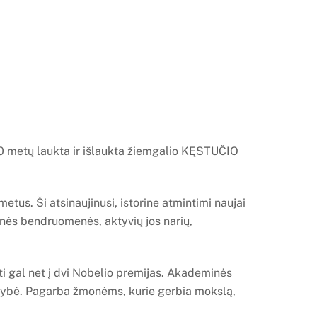
30 metų laukta ir išlaukta žiemgalio KĘSTUČIO
etus. Ši atsinaujinusi, istorine atmintimi naujai
inės bendruomenės, aktyvių jos narių,
ti gal net į dvi Nobelio premijas. Akademinės
ldybė. Pagarba žmonėms, kurie gerbia mokslą,