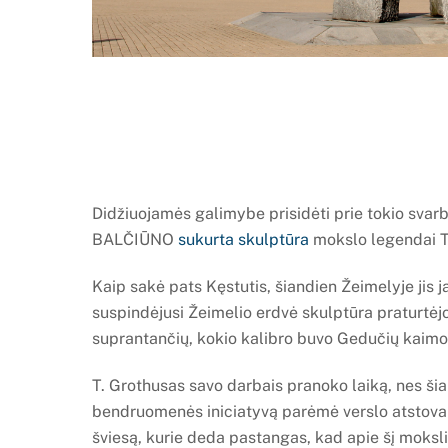
Didžiuojamės galimybe prisidėti prie tokio svar
BALČIŪNO
sukurta skulptūra
mokslo legendai
Kaip sakė pats Kęstutis, šiandien Žeimelyje jis j
suspindėjusi Žeimelio erdvė skulptūra praturtėj
suprantančių, kokio kalibro buvo Gedučių kaim
T. Grothusas savo darbais pranoko laiką, nes ši
bendruomenės iniciatyvą parėmė verslo atstovai
šviesą, kurie deda pastangas, kad apie šį mokslini