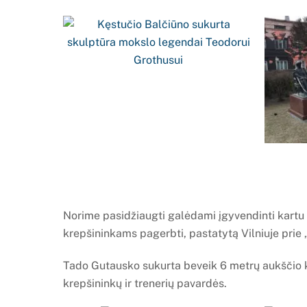
Norime pasidžiaugti galėdami įgyvendinti kartu 
krepšininkams pagerbti, pastatytą Vilniuje prie
Tado Gutausko sukurta beveik 6 metrų aukščio ko
krepšininkų ir trenerių pavardės.