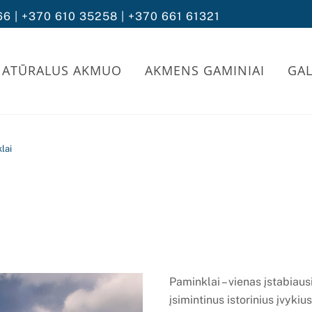
66 | +370 610 35258 | +370 661 61321
NATŪRALUS AKMUO
AKMENS GAMINIAI
GAL
lai
Paminklai – vienas įstabiau
įsimintinus istorinius įvyki