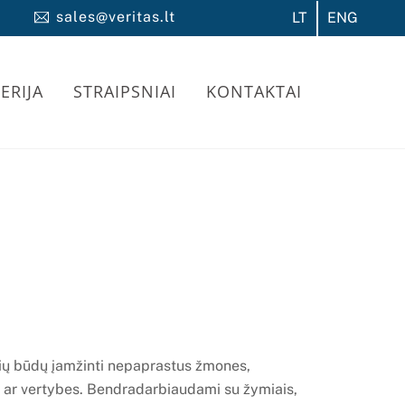
sales@veritas.lt
LT
ENG
ERIJA
STRAIPSNIAI
KONTAKTAI
sių būdų įamžinti nepaprastus žmones,
us ar vertybes. Bendradarbiaudami su žymiais,