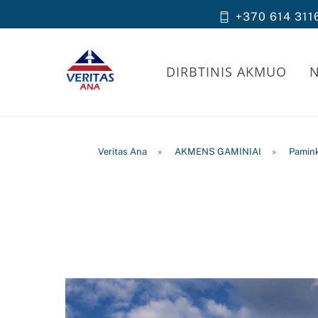
Skip
+370 614 311
to
content
DIRBTINIS AKMUO
Veritas Ana
»
AKMENS GAMINIAI
»
Pamink