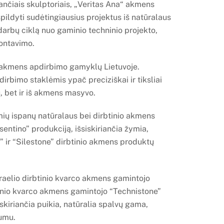
ančiais skulptoriais, „Veritas Ana“ akmens
pildyti sudėtingiausius projektus iš natūralaus
arbų ciklą nuo gaminio techninio projekto,
ontavimo.
 akmens apdirbimo gamyklų Lietuvoje.
bimo staklėmis ypač preciziškai ir tiksliai
, bet ir iš akmens masyvo.
mių ispanų natūralaus bei dirbtinio akmens
entino” produkciją, išsiskiriančia žymia,
n” ir “Silestone” dirbtinio akmens produktų
zraelio dirbtinio kvarco akmens gamintojo
tinio kvarco akmens gamintojo “Technistone”
skiriančia puikia, natūralia spalvų gama,
mumu.