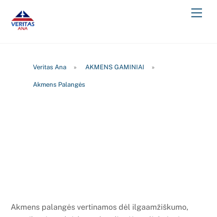
Skip
Men
to
content
Veritas Ana
»
AKMENS GAMINIAI
»
Akmens Palangės
Akmens palangės vertinamos dėl ilgaamžiškumo,