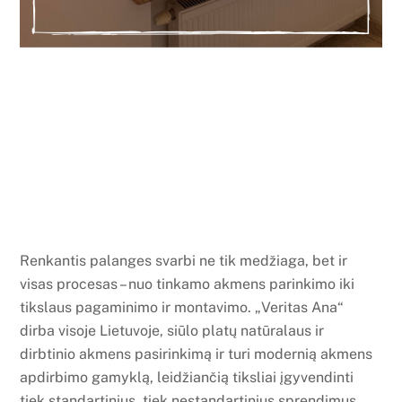
Renkantis palanges svarbi ne tik medžiaga, bet ir
visas procesas – nuo tinkamo akmens parinkimo iki
tikslaus pagaminimo ir montavimo. „Veritas Ana“
dirba visoje Lietuvoje, siūlo platų natūralaus ir
dirbtinio akmens pasirinkimą ir turi modernią akmens
apdirbimo gamyklą, leidžiančią tiksliai įgyvendinti
tiek standartinius, tiek nestandartinius sprendimus.