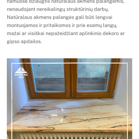
namuose džiaugtis natūralaus akmens palangėmis,
nenaudojant nereikalingų struktūrinių darbų.
Natūralaus akmens palangės gali būti lengvai
montuojamos ir pritaikomos ir prie esamų langų,
mažai ar visiškai nepažeidžiant aplinkinio dekoro ar
gipso apdailos.