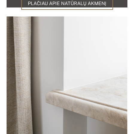
PLAČIAU APIE NATŪRALŲ AKMENĮ