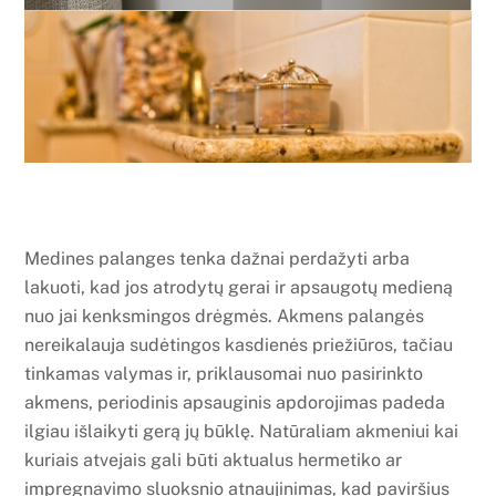
Medines palanges tenka dažnai perdažyti arba
lakuoti, kad jos atrodytų gerai ir apsaugotų medieną
nuo jai kenksmingos drėgmės. Akmens palangės
nereikalauja sudėtingos kasdienės priežiūros, tačiau
tinkamas valymas ir, priklausomai nuo pasirinkto
akmens, periodinis apsauginis apdorojimas padeda
ilgiau išlaikyti gerą jų būklę. Natūraliam akmeniui kai
kuriais atvejais gali būti aktualus hermetiko ar
impregnavimo sluoksnio atnaujinimas, kad paviršius