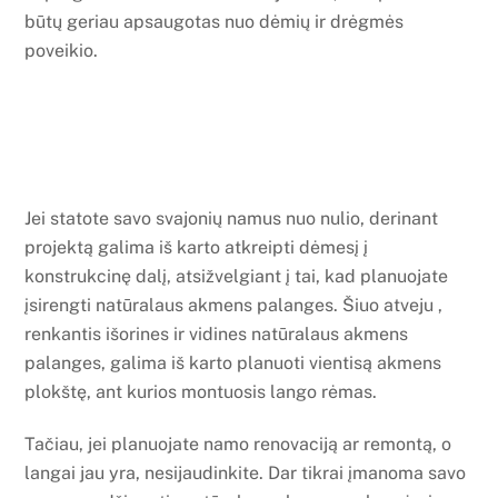
būtų geriau apsaugotas nuo dėmių ir drėgmės
poveikio.
Jei statote savo svajonių namus nuo nulio, derinant
projektą galima iš karto atkreipti dėmesį į
konstrukcinę dalį, atsižvelgiant į tai, kad planuojate
įsirengti natūralaus akmens palanges. Šiuo atveju ,
renkantis išorines ir vidines natūralaus akmens
palanges, galima iš karto planuoti vientisą akmens
plokštę, ant kurios montuosis lango rėmas.
Tačiau, jei planuojate namo renovaciją ar remontą, o
langai jau yra, nesijaudinkite. Dar tikrai įmanoma savo