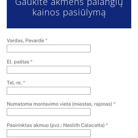
Gaukite akmens palangių
kainos pasiūlymą
Vardas, Pavardė
*
El. paštas
*
Tel. nr.
*
Numatoma montavimo vieta (miestas, rajonas)
*
Pasirinktas akmuo (pvz.: Neolith Calacatta)
*