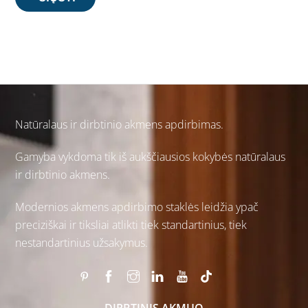
Natūralaus ir
dirbtinio akmens
apdirbimas.
Gamyba vykdoma tik iš aukščiausios kokybės natūralaus
ir dirbtinio akmens.
Modernios akmens apdirbimo staklės leidžia ypač
preciziškai ir tiksliai atlikti tiek standartinius, tiek
nestandartinius užsakymus.
DIRBTINIS AKMUO