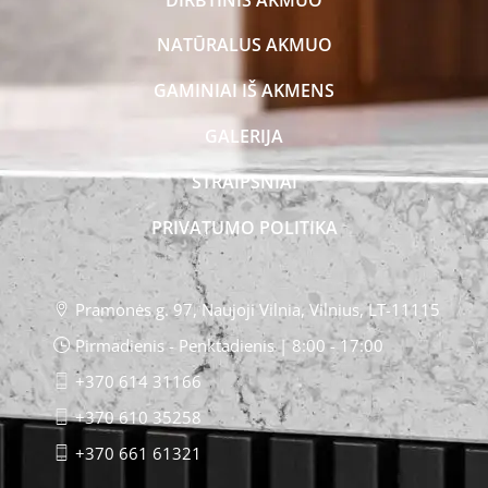
NATŪRALUS AKMUO
GAMINIAI IŠ AKMENS
GALERIJA
STRAIPSNIAI
PRIVATUMO POLITIKA
Pramonės g. 97, Naujoji Vilnia, Vilnius, LT-11115
Pirmadienis - Penktadienis | 8:00 - 17:00
+370 614 31166
+370 610 35258
+370 661 61321