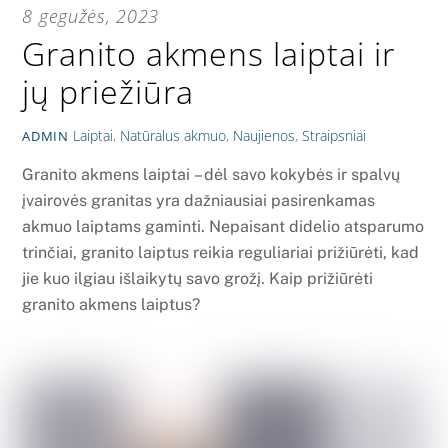
8 gegužės, 2023
Granito akmens laiptai ir
jų priežiūra
Laiptai
,
Natūralus akmuo
,
Naujienos
,
Straipsniai
ADMIN
Granito akmens laiptai – dėl savo kokybės ir spalvų
įvairovės granitas yra dažniausiai pasirenkamas
akmuo laiptams gaminti. Nepaisant didelio atsparumo
trinčiai, granito laiptus reikia reguliariai prižiūrėti, kad
jie kuo ilgiau išlaikytų savo grožį. Kaip prižiūrėti
granito akmens laiptus?