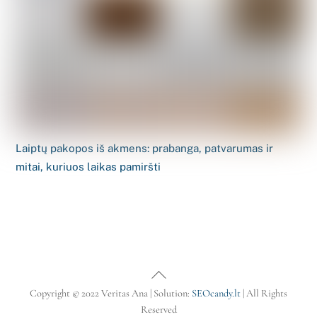
Laiptų pakopos iš akmens: prabanga, patvarumas ir
mitai, kuriuos laikas pamiršti
Back
To
Copyright © 2022 Veritas Ana | Solution:
SEOcandy.lt
| All Rights
Top
Reserved