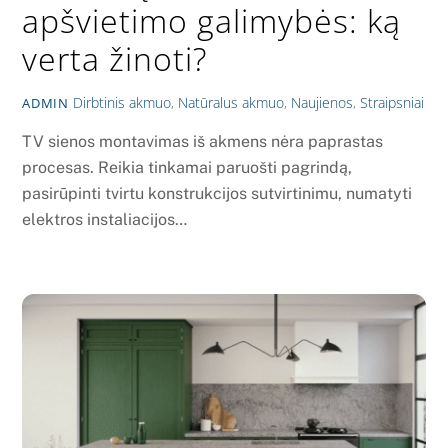
apšvietimo galimybės: ką
verta žinoti?
Dirbtinis akmuo
,
Natūralus akmuo
,
Naujienos
,
Straipsniai
ADMIN
TV sienos montavimas iš akmens nėra paprastas
procesas. Reikia tinkamai paruošti pagrindą,
pasirūpinti tvirtu konstrukcijos sutvirtinimu, numatyti
elektros instaliacijos…