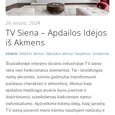
26 sausio, 2024
TV Siena – Apdailos Idėjos
iš Akmens
Dirbtinis akmuo
,
Natūralus akmuo
,
Naujienos
,
Straipsniai
ADMIN
Šiuolaikinėje interjero dizaino industrijoje TV siena
nėra vien funkcionalus elementas. Tai – išraiškingas
namų akcentas, turintis galimybę transformuoti
patalpos charakterį ir atmosferą. Akmuo kaip
apdailos medžiaga atveria duris įvairovei ir
išskirtinumui, suteikdamas kiekvienam namui
individualumo. Apžvelkime keletą idėjų, kaip įprastą
TV sieną paversti meno kūriniu naudojant natūralų ir