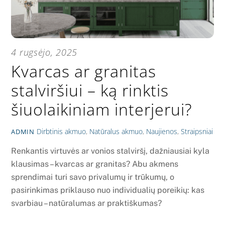
4 rugsėjo, 2025
Kvarcas ar granitas
stalviršiui – ką rinktis
šiuolaikiniam interjerui?
Dirbtinis akmuo
,
Natūralus akmuo
,
Naujienos
,
Straipsniai
ADMIN
Renkantis virtuvės ar vonios stalviršį, dažniausiai kyla
klausimas – kvarcas ar granitas? Abu akmens
sprendimai turi savo privalumų ir trūkumų, o
pasirinkimas priklauso nuo individualių poreikių: kas
svarbiau – natūralumas ar praktiškumas?