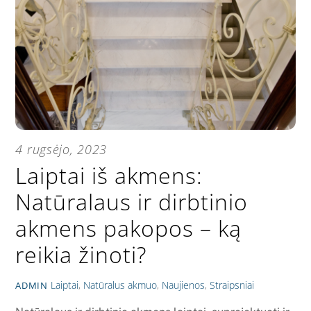
4 rugsėjo, 2023
Laiptai iš akmens:
Natūralaus ir dirbtinio
akmens pakopos – ką
reikia žinoti?
Laiptai
,
Natūralus akmuo
,
Naujienos
,
Straipsniai
ADMIN