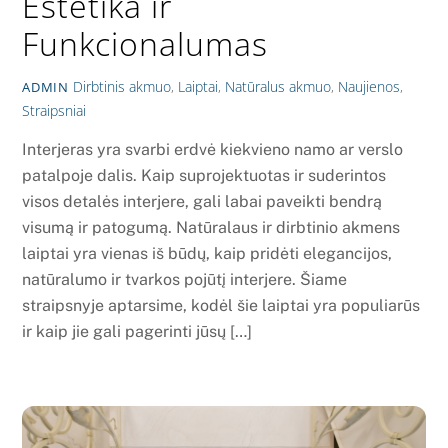
Estetika ir
Funkcionalumas
Dirbtinis akmuo
,
Laiptai
,
Natūralus akmuo
,
Naujienos
,
ADMIN
Straipsniai
Interjeras yra svarbi erdvė kiekvieno namo ar verslo
patalpoje dalis. Kaip suprojektuotas ir suderintos
visos detalės interjere, gali labai paveikti bendrą
visumą ir patogumą. Natūralaus ir dirbtinio akmens
laiptai yra vienas iš būdų, kaip pridėti elegancijos,
natūralumo ir tvarkos pojūtį interjere. Šiame
straipsnyje aptarsime, kodėl šie laiptai yra populiarūs
ir kaip jie gali pagerinti jūsų […]