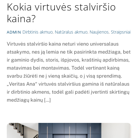
Kokia virtuvės stalviršio
kaina?
Dirbtinis akmuo
,
Natūralus akmuo
,
Naujienos
,
Straipsniai
ADMIN
Virtuvės stalviršio kaina neturi vieno universalaus
atsakymo, nes ją lemia ne tik pasirinkta medžiaga, bet
ir gaminio dydis, storis, išpjovos, kraštinių apdirbimas,
matavimas bei montavimas. Todėl vertinant kainą
svarbu žiūrėti ne į vieną skaičių, o į visą sprendimą.
„Veritas Ana“ virtuvės stalviršius gamina iš natūralaus
ir dirbtinio akmens, todėl gali padėti įvertinti skirtingų
medžiagų kainų […]