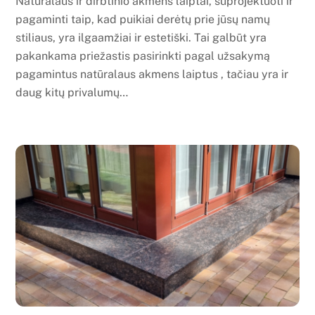
Natūralaus ir dirbtinio akmens laiptai, suprojektuoti ir
pagaminti taip, kad puikiai derėtų prie jūsų namų
stiliaus, yra ilgaamžiai ir estetiški. Tai galbūt yra
pakankama priežastis pasirinkti pagal užsakymą
pagamintus natūralaus akmens laiptus , tačiau yra ir
daug kitų privalumų…