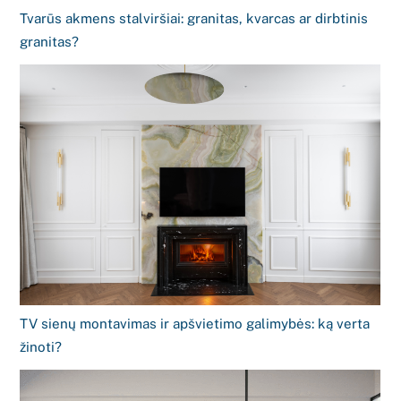
Tvarūs akmens stalviršiai: granitas, kvarcas ar dirbtinis
granitas?
TV sienų montavimas ir apšvietimo galimybės: ką verta
žinoti?