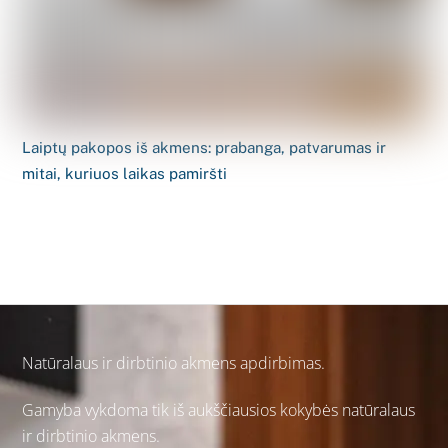
Laiptų pakopos iš akmens: prabanga, patvarumas ir
mitai, kuriuos laikas pamiršti
Natūralaus ir
dirbtinio akmens
apdirbimas.
Gamyba vykdoma tik iš aukščiausios kokybės natūralaus
ir dirbtinio akmens.