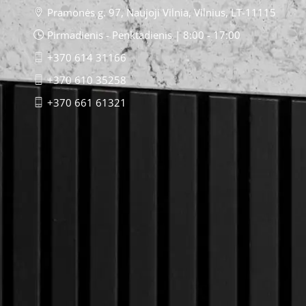
Pramonės g. 97, Naujoji Vilnia, Vilnius, LT-11115
Pirmadienis - Penktadienis | 8:00 - 17:00
+370 614 31166
+370 610 35258
+370 661 61321