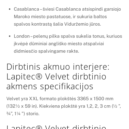
Casablanca – šviesi Casablanca atsispindi garsiojo
Maroko miesto pastatuose, ir sukuria baltos
spalvos kontrastą šalia Viduržemio jūros.
London – pelenų pilka spalva sukelia tonus, kuriuos
įkvėpė dūminiai angliško miesto atspalviai
didmiesčio spalvingame rakte.
Dirbtinis akmuo interjere:
Lapitec® Velvet dirbtinio
akmens specifikacijos
Velvet yra XXL formato plokštės 3365 x 1500 mm
(132½ x 59 in). Kiekviena plokštė yra 1,2, 2, 3 cm (½ ”,
¾”, 1¼ ”) storio.
Lapitec® Velvet dirbtinio