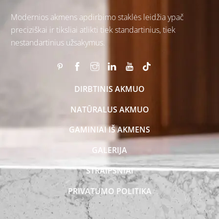
Modernios akmens apdirbimo staklės leidžia ypač
preciziškai ir tiksliai atlikti tiek standartinius, tiek
nestandartinius užsakymus.
DIRBTINIS AKMUO
NATŪRALUS AKMUO
GAMINIAI IŠ AKMENS
GALERIJA
STRAIPSNIAI
PRIVATUMO POLITIKA