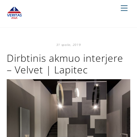
Skip
Men
to
content
31 spalio, 2019
Dirbtinis akmuo interjere
– Velvet | Lapitec