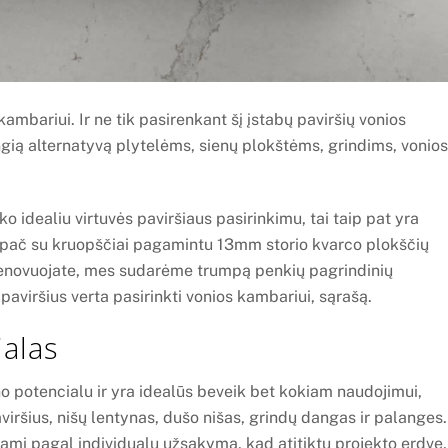
mbariui. Ir ne tik pasirenkant šį įstabų paviršių vonios
gią alternatyvą plytelėms, sienų plokštėms, grindims, vonios
o idealiu virtuvės paviršiaus pasirinkimu, tai taip pat yra
ypač su kruopščiai pagamintu 13mm storio kvarco plokščių
 renovuojate, mes sudarėme trumpą penkių pagrindinių
aviršius verta pasirinkti vonios kambariui, sąrašą.
ialas
o potencialu ir yra idealūs beveik bet kokiam naudojimui,
viršius, nišų lentynas, dušo nišas, grindų dangas ir palanges.
ami pagal individualų užsakymą, kad atitiktų projekto erdvę,