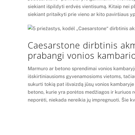
siekiant išpildyti erdvės vientisumą. Kitaip nei p
siekiant pritaikyti prie vieno ar kito paviršiaus 
Caesarstone dirbtinis ak
prabangi vonios kambario
Marmuro ar betono sprendimai vonios kambaryje
išskirtiniausioms gyvenamosioms vietoms, tačia
sukurti tokią pat išvaizdą jūsų vonios kambaryje 
betono, kurie yra porėtos medžiagos ir kuriuos r
neporėti, niekada nereikia jų impregnuoti. Šie kva