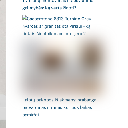
TV sienų montavimas ir apšvietimo
galimybės: ką verta žinoti?
Kvarcas ar granitas stalviršiui – ką
rinktis šiuolaikiniam interjerui?
Laiptų pakopos iš akmens: prabanga,
patvarumas ir mitai, kuriuos laikas
pamiršti