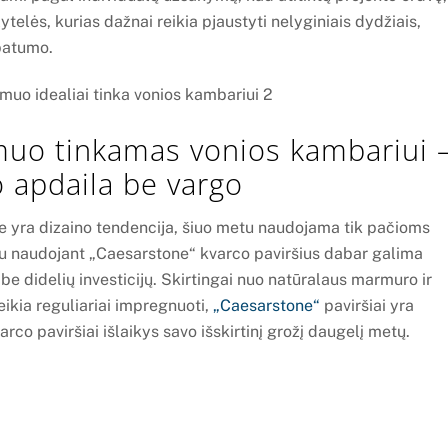
lytelės, kurias dažnai reikia pjaustyti nelyginiais dydžiais,
ypatumo.
muo tinkamas vonios kambariui 
 apdaila be vargo
 yra dizaino tendencija, šiuo metu naudojama tik pačioms
u naudojant „Caesarstone“ kvarco paviršius dabar galima
be didelių investicijų. Skirtingai nuo natūralaus marmuro ir
eikia reguliariai impregnuoti,
„Caesarstone“
paviršiai yra
rco paviršiai išlaikys savo išskirtinį grožį daugelį metų.