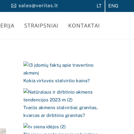
sales@veritas.lt
LT
ENG
ERIJA
STRAIPSNIAI
KONTAKTAI
Kokia virtuvės stalviršio kaina?
Tvarūs akmens stalviršiai: granitas,
kvarcas ar dirbtinis granitas?