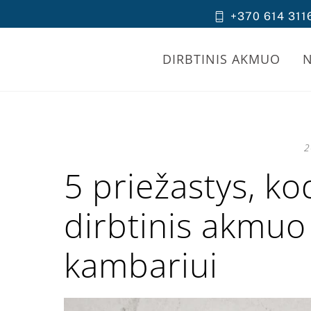
Skip
+370 614 311
to
content
DIRBTINIS AKMUO
2
5 priežastys, k
dirbtinis akmuo 
kambariui