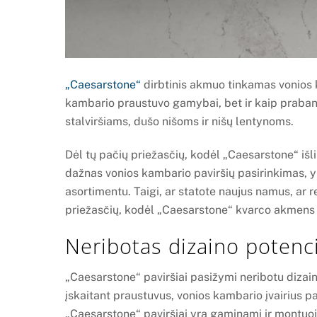
„Caesarstone“
dirbtinis akmuo tinkamas vonios ka
kambario praustuvo gamybai, bet ir kaip praban
stalviršiams, dušo nišoms ir nišų lentynoms.
Dėl tų pačių priežasčių, kodėl „Caesarstone“ išlik
dažnas vonios kambario paviršių pasirinkimas, 
asortimentu. Taigi, ar statote naujus namus, ar
priežasčių, kodėl „Caesarstone“ kvarco akmens p
Neribotas dizaino potenc
„Caesarstone“ paviršiai pasižymi neribotu dizain
įskaitant praustuvus, vonios kambario įvairius pa
„Caesarstone“ paviršiai yra gaminami ir montuoj