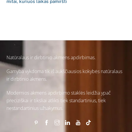
mitai, kuriuos laikas pamiršti
Natūralaus ir
dirbtinio akmens
apdirbimas.
Gamyba vykdoma tik iš aukščiausios kokybės natūralaus
ir dirbtinio akmens.
Modernios akmens apdirbimo staklės leidžia ypač
preciziškai ir tiksliai atlikti tiek standartinius, tiek
nestandartinius užsakymus.