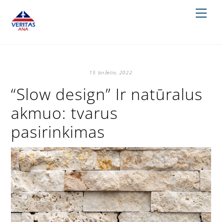
Skip
Men
to
content
15 birželio, 2022
“Slow design” Ir natūralus
akmuo: tvarus
pasirinkimas