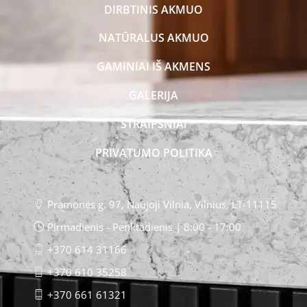
DIRBTINIS AKMUO
NATŪRALUS AKMUO
GAMINIAI IŠ AKMENS
GALERIJA
STRAIPSNIAI
PRIVATUMO POLITIKA
Pramonės g. 97, Naujoji Vilnia, Vilnius, LT-11115
Pirmadienis - Penktadienis | 8:00 - 17:00
+370 614 31166
+370 610 35258
+370 661 61321