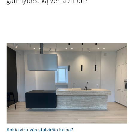
galimybės: ką verta žinoti?
Kokia virtuvės stalviršio kaina?