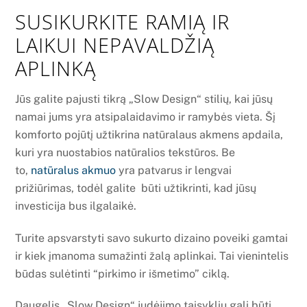
SUSIKURKITE RAMIĄ IR
LAIKUI NEPAVALDŽIĄ
APLINKĄ
Jūs galite pajusti tikrą „Slow Design“ stilių, kai jūsų
namai jums yra atsipalaidavimo ir ramybės vieta. Šį
komforto pojūtį užtikrina natūralaus akmens apdaila,
kuri yra nuostabios natūralios tekstūros. Be
to,
natūralus akmuo
yra patvarus ir lengvai
prižiūrimas, todėl galite būti užtikrinti, kad jūsų
investicija bus ilgalaikė.
Turite apsvarstyti savo sukurto dizaino poveiki gamtai
ir kiek įmanoma sumažinti žalą aplinkai. Tai vienintelis
būdas sulėtinti “pirkimo ir išmetimo” ciklą.
Daugelis „Slow Design“ judėjimo taisyklių gali būti