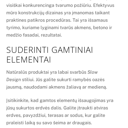
visiškai konkurencinga tvarumo požiūriu. Efektyvus
mūro konstrukcijų dizainas yra įmanomas taikant
praktines patikros procedūras. Tai yra išsamaus
tyrimo, kuriame lyginami tvarūs akmens, betono ir
medžio fasadai, rezultatai.
SUDERINTI GAMTINIAI
ELEMENTAI
Natūralūs produktai yra labai svarbūs
Slow
Design
stiliui. Jūs galite sukurti ramybės oazės
jausmą, naudodami akmens žaliavą ar medieną.
Įsitikinkite, kad gamtos elementų išsaugojimas yra
jūsų sukurtos erdvės dalis. Galite įtraukti atviras
erdves, pavyzdžiui, terasas ar sodus, kur galite
praleisti laiką su savo šeima ar draugais.